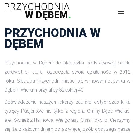
PRZYCHODNIA W 
DĘBEM
Przychodnia w Dębem to placówka podstawowej opieki 
zdrowotnej, która rozpoczęła swoja działalność w 2012 
roku. Siedziba Przychodni mieści się w nowym budynku w 
Dębem Wielkim przy ulicy Szkolnej 40.
Doświadczeniu naszych lekarzy zaufało dotychczas kilka 
tysięcy Pacjentów nie tylko z regionu Gminy Dębe Wielkie, 
ale również z Halinowa, Wielgolasu, Cisia i okolic. Cieszymy 
ię, że z każdym dniem coraz więcej osób dostrzega nasze 