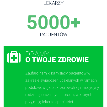
LEKARZY
5000+
PACJENTÓW
DBAMY
O TWOJE ZDROWIE
Zaufało nam kilka tysięcy pacjentów w 
zakresie świadczeń udzielanych w ramach 
podstawowej opieki zdrowotnej i medycyny 
rodzinnej oraz innych poradni, w których 
przyjmują lekarze specjaliści.