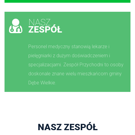
NASZ
ZESPÓŁ
Personel medyczny stanowią lekarze i 
pielęgniarki z dużym doświadczeniem i 
pecjalizacjami. Zespół Przychodni to osoby 
doskonale znane wielu mieszkańcom gminy 
Dębe Wielkie.
NASZ ZESPÓŁ