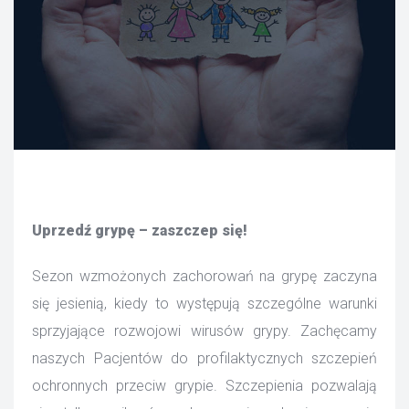
Uprzedź grypę – zaszczep się!
Sezon wzmożonych zachorowań na grypę zaczyna 
ię jesienią, kiedy to występują szczególne warunki 
przyjające rozwojowi wirusów grypy. Zachęcamy 
naszych Pacjentów do profilaktycznych szczepień 
ochronnych przeciw grypie. Szczepienia pozwalają 